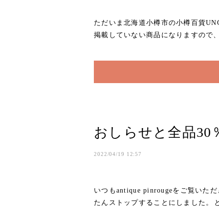
ただいま北海道小樽市の小樽百貨UNGA↑
掲載していない商品になりますので、
おしらせと全品30％O
2022/04/19 12:57
いつもantique pinrougeを
たんストップすることにしました。⁡と