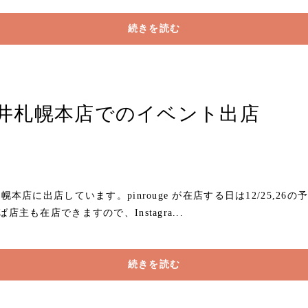
続きを読む
 丸井今井札幌本店でのイベント出店
札幌本店に出店しています。pinrouge が在店する日は12/25,
主も在店できますので、Instagra...
続きを読む