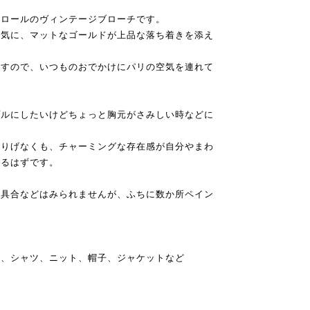
コロールのヴィンテージブローチです。
囲気に、マットなゴールドが上品な落ち着きを添え
ますので、いつものおでかけにパリの空気を連れて
プルにしたいけどちょっと胸元がさみしい時などに
さりげなくも、チャーミングな存在感が自分やまわ
れるはずです。
不具合などはみられませんが、ふちに数か所ペイン
。
ス、シャツ、ニット、帽子、ジャケットなど