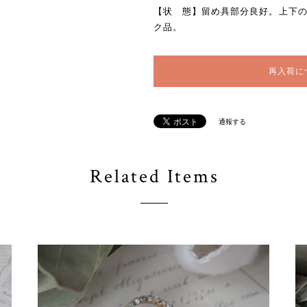
【状 態】留め具部分良好。上下
ク品。
再入荷に
通報する
Related Items