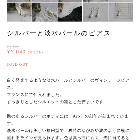
シルバーと淡水パールのピアス
¥8,800
¥7,040
20%OFF
SOLD OUT
白く発光するような淡水パールとシルバーのヴィンテージピア
ス。
フランスにて仕入れました。
すっきりとしたシルエットの凛とした佇まいです
艶のあるシルバーのボディには「925」の刻印が刻まれていま
す。
淡水パールは美しい楕円型で、独特のゆがみや波のように横に
流れるラインが見られます。色は真っ白に近く、光に当てると